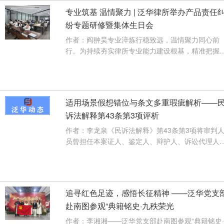
专业筑基 温情聚力 | 泛华律所举办产品责任
纷专题研修暨集体生日会
作者：阎翀昊专业淬炼行稳致远，温情聚力同心前
行。为持续夯实律所专业能力建设根基，精准把握
品责任纠纷领域的司法裁判规则与···
【查看详情】
适用场景假想错位与条文多重瑕疵解析——
诉法解释第43条第3项评析
作者：李龙泉《民诉法解释》第43条第3项将审判
员曾担任本案证人、鉴定人、辩护人、诉讼代理人
翻译人员列为法定自行回避事由。···
【查看详情】
追寻红色足迹，感悟长征精神 ——泛华党支
赴南图参观“典籍铭史·九秩荣光
作者：李湘湘——泛华党支部赴南图参观“典籍铭史·