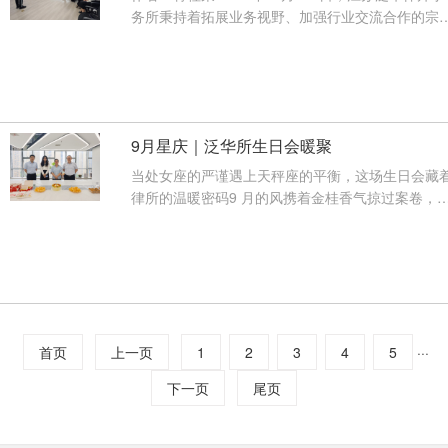
务所秉持着拓展业务视野、加强行业交流合作的宗
旨，特别邀请香港信用付有限公司···
【查看详情】
9月星庆｜泛华所生日会暖聚
当处女座的严谨遇上天秤座的平衡，这场生日会藏
律所的温暖密码9 月的风携着金桂香气掠过案卷，
2025 年 9 月 25 日下午 3 点，律···
【查看详情】
···
首页
上一页
1
2
3
4
5
下一页
尾页