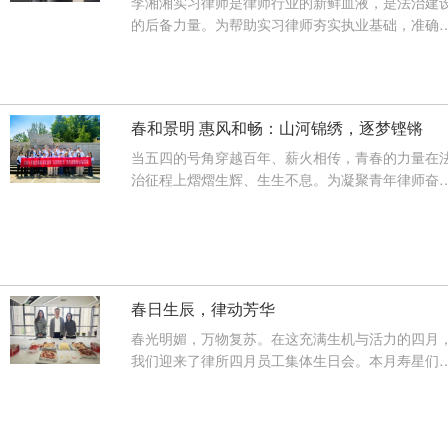
李湘湘实习律师是律师行业的新鲜血液，是法治建
的后备力量。为帮助实习律师夯实执业基础，准确
会申请律师执业面试的考核要求···
【查看详情】
春和景明 惠风和畅：山河锦绣，逐梦铿锵
当五四的号角穿越百年、薪火相传，青春的力量在
治征程上熠熠生辉、生生不息。为凝聚青年律师奋
力量，厚植爱国主义情怀，锤炼···
【查看详情】
春日生辰，律动芳华
春光明媚，万物复苏。在这充满生机与活力的四月
我们迎来了律所四月员工集体生日会。本月寿星们
一个共同的星座——热情奔放、···
【查看详情】