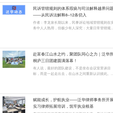
民诉管辖规则的体系瑕疵与司法解释越界问
——从民诉法解释8–12条切入
作者：李龙泉长期以来，民事诉讼地域管辖规则在
务中人人熟用，但极少有人深究：大量日常管辖规
则，根本并非法律本义，而是最高···
【查看详情】
赴富春江山水之约，聚团队同心之力｜泛华
桐庐三日团建圆满落幕！
有人说，最好的团队建设，不是坐在会议室里谈目
标，而是一起走出去，在山水之间重新认识彼此。
天两晚，我们从南京出发，一路向···
【查看详情】
赋能成长，护航执业——泛华律师事务所开
实习律师拓展培训，筑牢执业根基