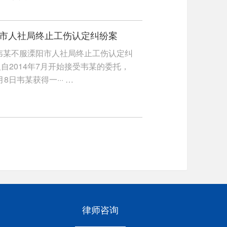
市人社局终止工伤认定纠纷案
韦某不服溧阳市人社局终止工伤认定纠
自2014年7月开始接受韦某的委托，
月8日韦某获得一···
律师咨询