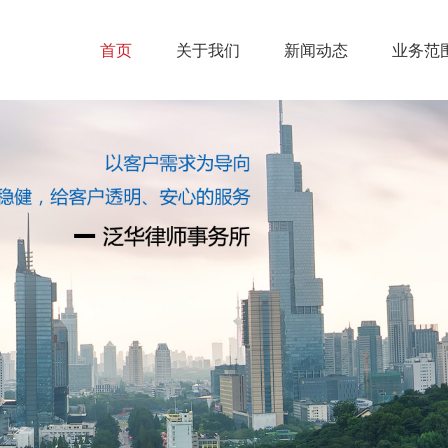
首页
关于我们
新闻动态
业务范