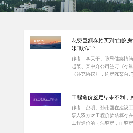
花费巨额存款买到“白蚁房
嫌“欺诈”？
作者：李天平、陈思佳案情简介
赵某、某中介公司签订《存
《补充协议》，约定陈某向赵某
【查看详情】
工程造价鉴定结果不利，
作者：彭明、孙伟国在建设
事人双方对工程价款结算存
工程造价的司法鉴定，而鉴定报
【查看详情】