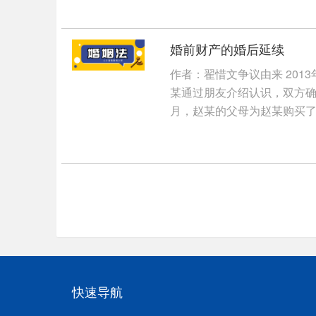
婚前财产的婚后延续
作者：翟惜文争议由来 201
某通过朋友介绍认识，双方确定
月，赵某的父母为赵某购买了一
【查看详情】
快速导航